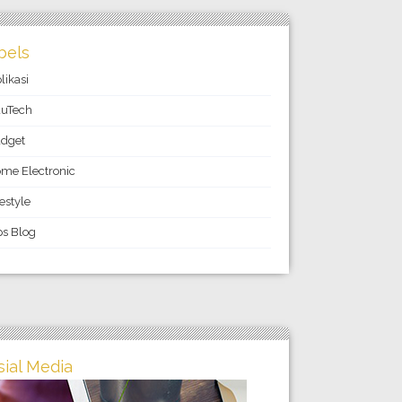
bels
likasi
uTech
dget
me Electronic
festyle
ps Blog
sial Media