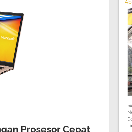
Ab
Se
Me
Da
Ti
ngan Prosesor Cepat