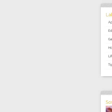
La
Ap
Ed
Ga
Ho
Li
Ti
So